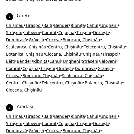
Ghete
•
•
•
•
•
•
•
Chișinău
Tiraspol
Bălți
Bender
Rîbnița
Cahul
Ungheni
•
•
•
•
•
•
Strășeni
Ialoveni
Comrat
Cojușna
Trușeni
Durlești
•
•
•
•
Dumbravă
Grăiești
Cricova
Buiucani, Chișinău
•
•
•
Sculeanca, Chișinău
Centru, Chișinău
Telecentru, Chișinău
•
•
•
•
Botanica, Chișinău
Ciocana, Chișinău
Chișinău
Tiraspol
•
•
•
•
•
•
•
Bălți
Bender
Rîbnița
Cahul
Ungheni
Strășeni
Ialoveni
•
•
•
•
•
•
Comrat
Cojușna
Trușeni
Durlești
Dumbravă
Grăiești
•
•
•
Cricova
Buiucani, Chișinău
Sculeanca, Chișinău
•
•
•
Centru, Chișinău
Telecentru, Chișinău
Botanica, Chișinău
Ciocana, Chișinău
Adidași
•
•
•
•
•
•
•
Chișinău
Tiraspol
Bălți
Bender
Rîbnița
Cahul
Ungheni
•
•
•
•
•
•
Strășeni
Ialoveni
Comrat
Cojușna
Trușeni
Durlești
•
•
•
•
Dumbravă
Grăiești
Cricova
Buiucani, Chișinău