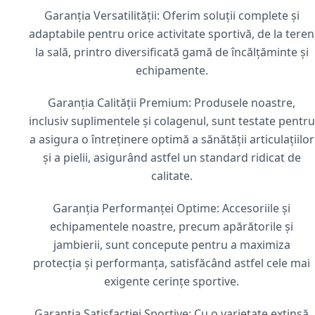
Garanția Versatilității: Oferim soluții complete și
adaptabile pentru orice activitate sportivă, de la teren
la sală, printro diversificată gamă de încălțăminte și
echipamente.
Garanția Calității Premium: Produsele noastre,
inclusiv suplimentele și colagenul, sunt testate pentru
a asigura o întreținere optimă a sănătății articulațiilor
și a pielii, asigurând astfel un standard ridicat de
calitate.
Garanția Performanței Optime: Accesoriile și
echipamentele noastre, precum apărătorile și
jambierii, sunt concepute pentru a maximiza
protecția și performanța, satisfăcând astfel cele mai
exigente cerințe sportive.
Garanția Satisfacției Sportive: Cu o varietate extinsă