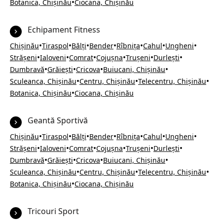
•
Botanica, Chișinău
Ciocana, Chișinău
Echipament Fitness
•
•
•
•
•
•
•
Chișinău
Tiraspol
Bălți
Bender
Rîbnița
Cahul
Ungheni
•
•
•
•
•
•
Strășeni
Ialoveni
Comrat
Cojușna
Trușeni
Durlești
•
•
•
•
Dumbravă
Grăiești
Cricova
Buiucani, Chișinău
•
•
•
Sculeanca, Chișinău
Centru, Chișinău
Telecentru, Chișinău
•
Botanica, Chișinău
Ciocana, Chișinău
Geantă Sportivă
•
•
•
•
•
•
•
Chișinău
Tiraspol
Bălți
Bender
Rîbnița
Cahul
Ungheni
•
•
•
•
•
•
Strășeni
Ialoveni
Comrat
Cojușna
Trușeni
Durlești
•
•
•
•
Dumbravă
Grăiești
Cricova
Buiucani, Chișinău
•
•
•
Sculeanca, Chișinău
Centru, Chișinău
Telecentru, Chișinău
•
Botanica, Chișinău
Ciocana, Chișinău
Tricouri Sport