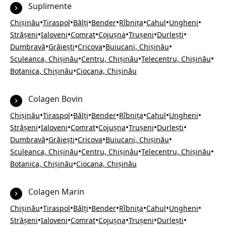
Suplimente
•
•
•
•
•
•
•
Chișinău
Tiraspol
Bălți
Bender
Rîbnița
Cahul
Ungheni
•
•
•
•
•
•
Strășeni
Ialoveni
Comrat
Cojușna
Trușeni
Durlești
•
•
•
•
Dumbravă
Grăiești
Cricova
Buiucani, Chișinău
•
•
•
Sculeanca, Chișinău
Centru, Chișinău
Telecentru, Chișinău
•
Botanica, Chișinău
Ciocana, Chișinău
Colagen Bovin
•
•
•
•
•
•
•
Chișinău
Tiraspol
Bălți
Bender
Rîbnița
Cahul
Ungheni
•
•
•
•
•
•
Strășeni
Ialoveni
Comrat
Cojușna
Trușeni
Durlești
•
•
•
•
Dumbravă
Grăiești
Cricova
Buiucani, Chișinău
•
•
•
Sculeanca, Chișinău
Centru, Chișinău
Telecentru, Chișinău
•
Botanica, Chișinău
Ciocana, Chișinău
Colagen Marin
•
•
•
•
•
•
•
Chișinău
Tiraspol
Bălți
Bender
Rîbnița
Cahul
Ungheni
•
•
•
•
•
•
Strășeni
Ialoveni
Comrat
Cojușna
Trușeni
Durlești