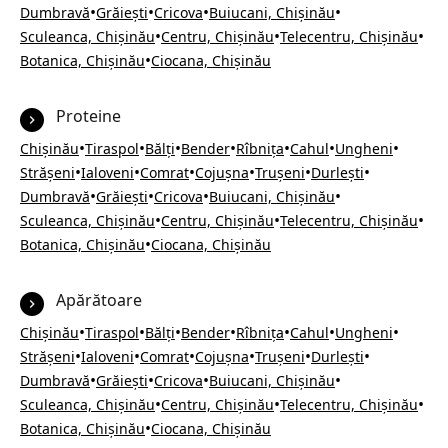
•
•
•
•
Dumbravă
Grăiești
Cricova
Buiucani, Chișinău
•
•
•
Sculeanca, Chișinău
Centru, Chișinău
Telecentru, Chișinău
•
Botanica, Chișinău
Ciocana, Chișinău
Proteine
•
•
•
•
•
•
•
Chișinău
Tiraspol
Bălți
Bender
Rîbnița
Cahul
Ungheni
•
•
•
•
•
•
Strășeni
Ialoveni
Comrat
Cojușna
Trușeni
Durlești
•
•
•
•
Dumbravă
Grăiești
Cricova
Buiucani, Chișinău
•
•
•
Sculeanca, Chișinău
Centru, Chișinău
Telecentru, Chișinău
•
Botanica, Chișinău
Ciocana, Chișinău
Apărătoare
•
•
•
•
•
•
•
Chișinău
Tiraspol
Bălți
Bender
Rîbnița
Cahul
Ungheni
•
•
•
•
•
•
Strășeni
Ialoveni
Comrat
Cojușna
Trușeni
Durlești
•
•
•
•
Dumbravă
Grăiești
Cricova
Buiucani, Chișinău
•
•
•
Sculeanca, Chișinău
Centru, Chișinău
Telecentru, Chișinău
•
Botanica, Chișinău
Ciocana, Chișinău