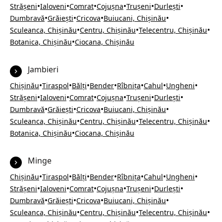
•
•
•
•
•
•
Strășeni
Ialoveni
Comrat
Cojușna
Trușeni
Durlești
•
•
•
•
Dumbravă
Grăiești
Cricova
Buiucani, Chișinău
•
•
•
Sculeanca, Chișinău
Centru, Chișinău
Telecentru, Chișinău
•
Botanica, Chișinău
Ciocana, Chișinău
Jambieri
•
•
•
•
•
•
•
Chișinău
Tiraspol
Bălți
Bender
Rîbnița
Cahul
Ungheni
•
•
•
•
•
•
Strășeni
Ialoveni
Comrat
Cojușna
Trușeni
Durlești
•
•
•
•
Dumbravă
Grăiești
Cricova
Buiucani, Chișinău
•
•
•
Sculeanca, Chișinău
Centru, Chișinău
Telecentru, Chișinău
•
Botanica, Chișinău
Ciocana, Chișinău
Minge
•
•
•
•
•
•
•
Chișinău
Tiraspol
Bălți
Bender
Rîbnița
Cahul
Ungheni
•
•
•
•
•
•
Strășeni
Ialoveni
Comrat
Cojușna
Trușeni
Durlești
•
•
•
•
Dumbravă
Grăiești
Cricova
Buiucani, Chișinău
•
•
•
Sculeanca, Chișinău
Centru, Chișinău
Telecentru, Chișinău