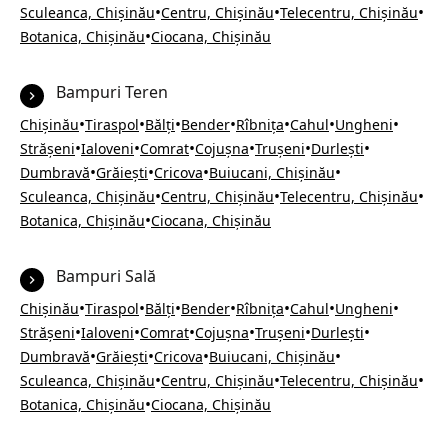
•
•
•
Sculeanca, Chișinău
Centru, Chișinău
Telecentru, Chișinău
•
Botanica, Chișinău
Ciocana, Chișinău
Bampuri Teren
•
•
•
•
•
•
•
Chișinău
Tiraspol
Bălți
Bender
Rîbnița
Cahul
Ungheni
•
•
•
•
•
•
Strășeni
Ialoveni
Comrat
Cojușna
Trușeni
Durlești
•
•
•
•
Dumbravă
Grăiești
Cricova
Buiucani, Chișinău
•
•
•
Sculeanca, Chișinău
Centru, Chișinău
Telecentru, Chișinău
•
Botanica, Chișinău
Ciocana, Chișinău
Bampuri Sală
•
•
•
•
•
•
•
Chișinău
Tiraspol
Bălți
Bender
Rîbnița
Cahul
Ungheni
•
•
•
•
•
•
Strășeni
Ialoveni
Comrat
Cojușna
Trușeni
Durlești
•
•
•
•
Dumbravă
Grăiești
Cricova
Buiucani, Chișinău
•
•
•
Sculeanca, Chișinău
Centru, Chișinău
Telecentru, Chișinău
•
Botanica, Chișinău
Ciocana, Chișinău