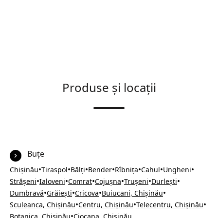
Produse și locații
Buțe
•
•
•
•
•
•
•
Chișinău
Tiraspol
Bălți
Bender
Rîbnița
Cahul
Ungheni
•
•
•
•
•
•
Strășeni
Ialoveni
Comrat
Cojușna
Trușeni
Durlești
•
•
•
•
Dumbravă
Grăiești
Cricova
Buiucani, Chișinău
•
•
•
Sculeanca, Chișinău
Centru, Chișinău
Telecentru, Chișinău
•
Botanica, Chișinău
Ciocana, Chișinău