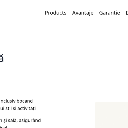
Products
Avantaje
Garantie
ă
inclusiv bocanci,
 stil și activități
 și sală, asigurând
ivel