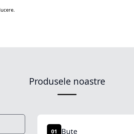
ucere.
Produsele noastre
Buțe
01