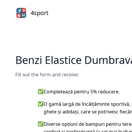
4sport
Benzi Elastice Dumbrav
Fill out the form and receive:
✅
Completează pentru 5% reducere.
✅
O gamă largă de încălțăminte sportivă, 
ghete și adidași, care se potrivesc fiecărui
✅
Diverse opțiuni de bampuri pentru teren
confort și performanță la cel mai înalt n