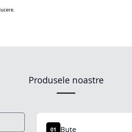
ucere.
Produsele noastre
Buțe
01