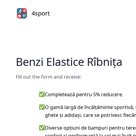
4sport
Benzi Elastice Rîbnița
Fill out the form and receive:
✅
Completează pentru 5% reducere.
✅
O gamă largă de încălțăminte sportivă, 
ghete și adidași, care se potrivesc fiecărui
✅
Diverse opțiuni de bampuri pentru teren
confort și performanță la cel mai înalt n