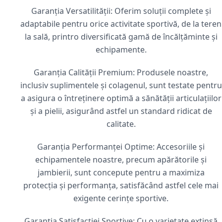
Garanția Versatilității: Oferim soluții complete și
adaptabile pentru orice activitate sportivă, de la teren
la sală, printro diversificată gamă de încălțăminte și
echipamente.
Garanția Calității Premium: Produsele noastre,
inclusiv suplimentele și colagenul, sunt testate pentru
a asigura o întreținere optimă a sănătății articulațiilor
și a pielii, asigurând astfel un standard ridicat de
calitate.
Garanția Performanței Optime: Accesoriile și
echipamentele noastre, precum apărătorile și
jambierii, sunt concepute pentru a maximiza
protecția și performanța, satisfăcând astfel cele mai
exigente cerințe sportive.
Garanția Satisfacției Sportive: Cu o varietate extinsă