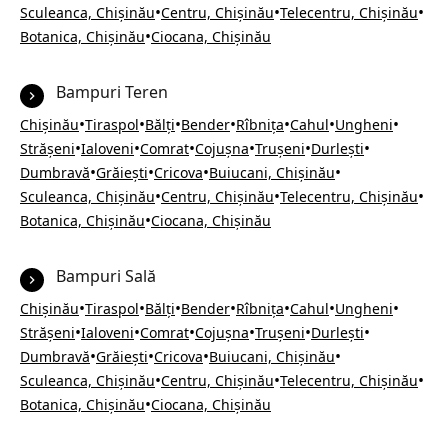
•
•
•
Sculeanca, Chișinău
Centru, Chișinău
Telecentru, Chișinău
•
Botanica, Chișinău
Ciocana, Chișinău
Bampuri Teren
•
•
•
•
•
•
•
Chișinău
Tiraspol
Bălți
Bender
Rîbnița
Cahul
Ungheni
•
•
•
•
•
•
Strășeni
Ialoveni
Comrat
Cojușna
Trușeni
Durlești
•
•
•
•
Dumbravă
Grăiești
Cricova
Buiucani, Chișinău
•
•
•
Sculeanca, Chișinău
Centru, Chișinău
Telecentru, Chișinău
•
Botanica, Chișinău
Ciocana, Chișinău
Bampuri Sală
•
•
•
•
•
•
•
Chișinău
Tiraspol
Bălți
Bender
Rîbnița
Cahul
Ungheni
•
•
•
•
•
•
Strășeni
Ialoveni
Comrat
Cojușna
Trușeni
Durlești
•
•
•
•
Dumbravă
Grăiești
Cricova
Buiucani, Chișinău
•
•
•
Sculeanca, Chișinău
Centru, Chișinău
Telecentru, Chișinău
•
Botanica, Chișinău
Ciocana, Chișinău