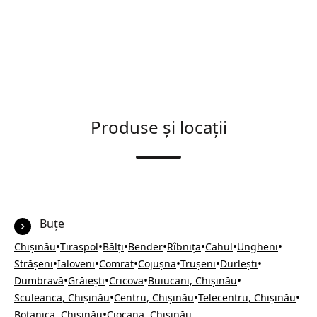
Produse și locații
Buțe
•
•
•
•
•
•
•
Chișinău
Tiraspol
Bălți
Bender
Rîbnița
Cahul
Ungheni
•
•
•
•
•
•
Strășeni
Ialoveni
Comrat
Cojușna
Trușeni
Durlești
•
•
•
•
Dumbravă
Grăiești
Cricova
Buiucani, Chișinău
•
•
•
Sculeanca, Chișinău
Centru, Chișinău
Telecentru, Chișinău
•
Botanica, Chișinău
Ciocana, Chișinău