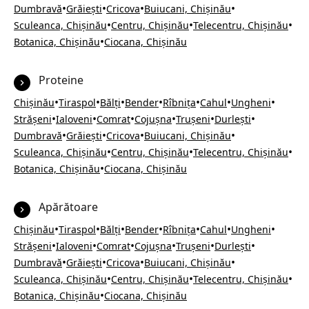
•
•
•
•
Dumbravă
Grăiești
Cricova
Buiucani, Chișinău
•
•
•
Sculeanca, Chișinău
Centru, Chișinău
Telecentru, Chișinău
•
Botanica, Chișinău
Ciocana, Chișinău
Proteine
•
•
•
•
•
•
•
Chișinău
Tiraspol
Bălți
Bender
Rîbnița
Cahul
Ungheni
•
•
•
•
•
•
Strășeni
Ialoveni
Comrat
Cojușna
Trușeni
Durlești
•
•
•
•
Dumbravă
Grăiești
Cricova
Buiucani, Chișinău
•
•
•
Sculeanca, Chișinău
Centru, Chișinău
Telecentru, Chișinău
•
Botanica, Chișinău
Ciocana, Chișinău
Apărătoare
•
•
•
•
•
•
•
Chișinău
Tiraspol
Bălți
Bender
Rîbnița
Cahul
Ungheni
•
•
•
•
•
•
Strășeni
Ialoveni
Comrat
Cojușna
Trușeni
Durlești
•
•
•
•
Dumbravă
Grăiești
Cricova
Buiucani, Chișinău
•
•
•
Sculeanca, Chișinău
Centru, Chișinău
Telecentru, Chișinău
•
Botanica, Chișinău
Ciocana, Chișinău