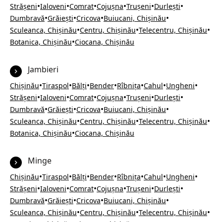
•
•
•
•
•
•
Strășeni
Ialoveni
Comrat
Cojușna
Trușeni
Durlești
•
•
•
•
Dumbravă
Grăiești
Cricova
Buiucani, Chișinău
•
•
•
Sculeanca, Chișinău
Centru, Chișinău
Telecentru, Chișinău
•
Botanica, Chișinău
Ciocana, Chișinău
Jambieri
•
•
•
•
•
•
•
Chișinău
Tiraspol
Bălți
Bender
Rîbnița
Cahul
Ungheni
•
•
•
•
•
•
Strășeni
Ialoveni
Comrat
Cojușna
Trușeni
Durlești
•
•
•
•
Dumbravă
Grăiești
Cricova
Buiucani, Chișinău
•
•
•
Sculeanca, Chișinău
Centru, Chișinău
Telecentru, Chișinău
•
Botanica, Chișinău
Ciocana, Chișinău
Minge
•
•
•
•
•
•
•
Chișinău
Tiraspol
Bălți
Bender
Rîbnița
Cahul
Ungheni
•
•
•
•
•
•
Strășeni
Ialoveni
Comrat
Cojușna
Trușeni
Durlești
•
•
•
•
Dumbravă
Grăiești
Cricova
Buiucani, Chișinău
•
•
•
Sculeanca, Chișinău
Centru, Chișinău
Telecentru, Chișinău