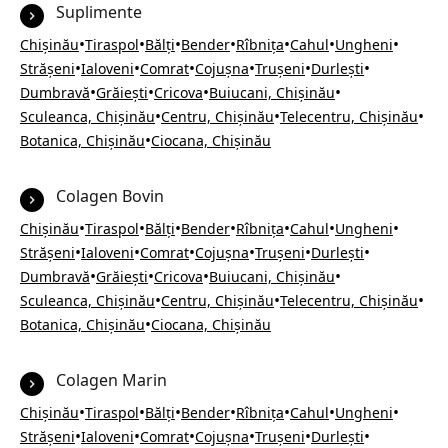
Suplimente
•
•
•
•
•
•
•
Chișinău
Tiraspol
Bălți
Bender
Rîbnița
Cahul
Ungheni
•
•
•
•
•
•
Strășeni
Ialoveni
Comrat
Cojușna
Trușeni
Durlești
•
•
•
•
Dumbravă
Grăiești
Cricova
Buiucani, Chișinău
•
•
•
Sculeanca, Chișinău
Centru, Chișinău
Telecentru, Chișinău
•
Botanica, Chișinău
Ciocana, Chișinău
Colagen Bovin
•
•
•
•
•
•
•
Chișinău
Tiraspol
Bălți
Bender
Rîbnița
Cahul
Ungheni
•
•
•
•
•
•
Strășeni
Ialoveni
Comrat
Cojușna
Trușeni
Durlești
•
•
•
•
Dumbravă
Grăiești
Cricova
Buiucani, Chișinău
•
•
•
Sculeanca, Chișinău
Centru, Chișinău
Telecentru, Chișinău
•
Botanica, Chișinău
Ciocana, Chișinău
Colagen Marin
•
•
•
•
•
•
•
Chișinău
Tiraspol
Bălți
Bender
Rîbnița
Cahul
Ungheni
•
•
•
•
•
•
Strășeni
Ialoveni
Comrat
Cojușna
Trușeni
Durlești