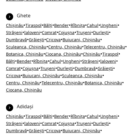
Ghete
•
•
•
•
•
•
•
Chișinău
Tiraspol
Bălți
Bender
Rîbnița
Cahul
Ungheni
•
•
•
•
•
•
Strășeni
Ialoveni
Comrat
Cojușna
Trușeni
Durlești
•
•
•
•
Dumbravă
Grăiești
Cricova
Buiucani, Chișinău
•
•
•
Sculeanca, Chișinău
Centru, Chișinău
Telecentru, Chișinău
•
•
•
•
Botanica, Chișinău
Ciocana, Chișinău
Chișinău
Tiraspol
•
•
•
•
•
•
•
Bălți
Bender
Rîbnița
Cahul
Ungheni
Strășeni
Ialoveni
•
•
•
•
•
•
Comrat
Cojușna
Trușeni
Durlești
Dumbravă
Grăiești
•
•
•
Cricova
Buiucani, Chișinău
Sculeanca, Chișinău
•
•
•
Centru, Chișinău
Telecentru, Chișinău
Botanica, Chișinău
Ciocana, Chișinău
Adidași
•
•
•
•
•
•
•
Chișinău
Tiraspol
Bălți
Bender
Rîbnița
Cahul
Ungheni
•
•
•
•
•
•
Strășeni
Ialoveni
Comrat
Cojușna
Trușeni
Durlești
•
•
•
•
Dumbravă
Grăiești
Cricova
Buiucani, Chișinău