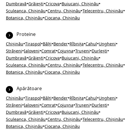
•
•
•
•
Dumbravă
Grăiești
Cricova
Buiucani, Chișinău
•
•
•
Sculeanca, Chișinău
Centru, Chișinău
Telecentru, Chișinău
•
Botanica, Chișinău
Ciocana, Chișinău
Proteine
•
•
•
•
•
•
•
Chișinău
Tiraspol
Bălți
Bender
Rîbnița
Cahul
Ungheni
•
•
•
•
•
•
Strășeni
Ialoveni
Comrat
Cojușna
Trușeni
Durlești
•
•
•
•
Dumbravă
Grăiești
Cricova
Buiucani, Chișinău
•
•
•
Sculeanca, Chișinău
Centru, Chișinău
Telecentru, Chișinău
•
Botanica, Chișinău
Ciocana, Chișinău
Apărătoare
•
•
•
•
•
•
•
Chișinău
Tiraspol
Bălți
Bender
Rîbnița
Cahul
Ungheni
•
•
•
•
•
•
Strășeni
Ialoveni
Comrat
Cojușna
Trușeni
Durlești
•
•
•
•
Dumbravă
Grăiești
Cricova
Buiucani, Chișinău
•
•
•
Sculeanca, Chișinău
Centru, Chișinău
Telecentru, Chișinău
•
Botanica, Chișinău
Ciocana, Chișinău