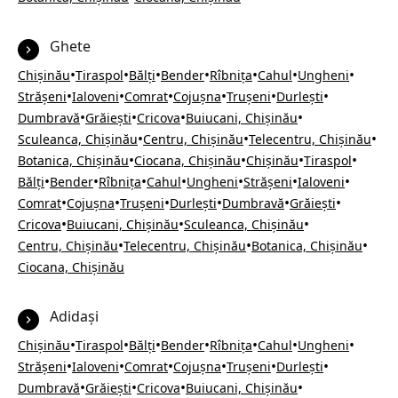
Ghete
•
•
•
•
•
•
•
Chișinău
Tiraspol
Bălți
Bender
Rîbnița
Cahul
Ungheni
•
•
•
•
•
•
Strășeni
Ialoveni
Comrat
Cojușna
Trușeni
Durlești
•
•
•
•
Dumbravă
Grăiești
Cricova
Buiucani, Chișinău
•
•
•
Sculeanca, Chișinău
Centru, Chișinău
Telecentru, Chișinău
•
•
•
•
Botanica, Chișinău
Ciocana, Chișinău
Chișinău
Tiraspol
•
•
•
•
•
•
•
Bălți
Bender
Rîbnița
Cahul
Ungheni
Strășeni
Ialoveni
•
•
•
•
•
•
Comrat
Cojușna
Trușeni
Durlești
Dumbravă
Grăiești
•
•
•
Cricova
Buiucani, Chișinău
Sculeanca, Chișinău
•
•
•
Centru, Chișinău
Telecentru, Chișinău
Botanica, Chișinău
Ciocana, Chișinău
Adidași
•
•
•
•
•
•
•
Chișinău
Tiraspol
Bălți
Bender
Rîbnița
Cahul
Ungheni
•
•
•
•
•
•
Strășeni
Ialoveni
Comrat
Cojușna
Trușeni
Durlești
•
•
•
•
Dumbravă
Grăiești
Cricova
Buiucani, Chișinău