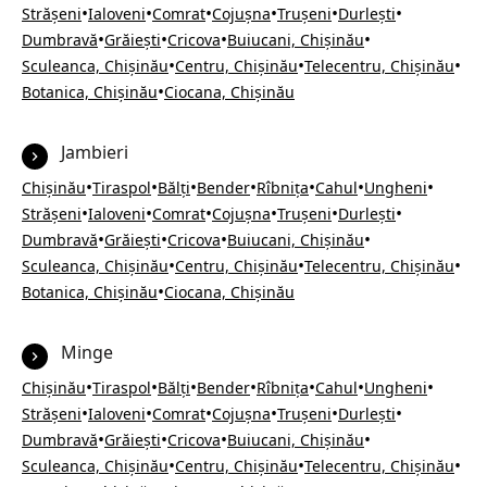
•
•
•
•
•
•
Strășeni
Ialoveni
Comrat
Cojușna
Trușeni
Durlești
•
•
•
•
Dumbravă
Grăiești
Cricova
Buiucani, Chișinău
•
•
•
Sculeanca, Chișinău
Centru, Chișinău
Telecentru, Chișinău
•
Botanica, Chișinău
Ciocana, Chișinău
Jambieri
•
•
•
•
•
•
•
Chișinău
Tiraspol
Bălți
Bender
Rîbnița
Cahul
Ungheni
•
•
•
•
•
•
Strășeni
Ialoveni
Comrat
Cojușna
Trușeni
Durlești
•
•
•
•
Dumbravă
Grăiești
Cricova
Buiucani, Chișinău
•
•
•
Sculeanca, Chișinău
Centru, Chișinău
Telecentru, Chișinău
•
Botanica, Chișinău
Ciocana, Chișinău
Minge
•
•
•
•
•
•
•
Chișinău
Tiraspol
Bălți
Bender
Rîbnița
Cahul
Ungheni
•
•
•
•
•
•
Strășeni
Ialoveni
Comrat
Cojușna
Trușeni
Durlești
•
•
•
•
Dumbravă
Grăiești
Cricova
Buiucani, Chișinău
•
•
•
Sculeanca, Chișinău
Centru, Chișinău
Telecentru, Chișinău