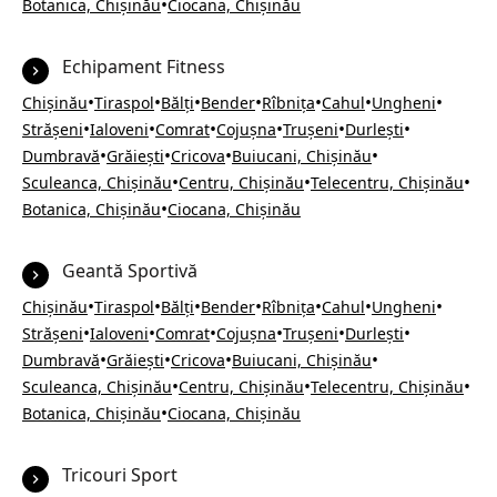
•
Botanica, Chișinău
Ciocana, Chișinău
Echipament Fitness
•
•
•
•
•
•
•
Chișinău
Tiraspol
Bălți
Bender
Rîbnița
Cahul
Ungheni
•
•
•
•
•
•
Strășeni
Ialoveni
Comrat
Cojușna
Trușeni
Durlești
•
•
•
•
Dumbravă
Grăiești
Cricova
Buiucani, Chișinău
•
•
•
Sculeanca, Chișinău
Centru, Chișinău
Telecentru, Chișinău
•
Botanica, Chișinău
Ciocana, Chișinău
Geantă Sportivă
•
•
•
•
•
•
•
Chișinău
Tiraspol
Bălți
Bender
Rîbnița
Cahul
Ungheni
•
•
•
•
•
•
Strășeni
Ialoveni
Comrat
Cojușna
Trușeni
Durlești
•
•
•
•
Dumbravă
Grăiești
Cricova
Buiucani, Chișinău
•
•
•
Sculeanca, Chișinău
Centru, Chișinău
Telecentru, Chișinău
•
Botanica, Chișinău
Ciocana, Chișinău
Tricouri Sport