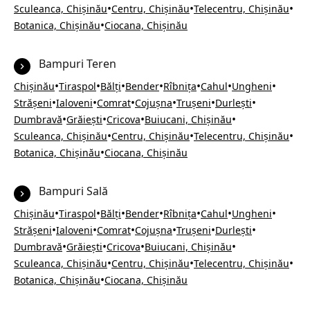
•
•
•
Sculeanca, Chișinău
Centru, Chișinău
Telecentru, Chișinău
•
Botanica, Chișinău
Ciocana, Chișinău
Bampuri Teren
•
•
•
•
•
•
•
Chișinău
Tiraspol
Bălți
Bender
Rîbnița
Cahul
Ungheni
•
•
•
•
•
•
Strășeni
Ialoveni
Comrat
Cojușna
Trușeni
Durlești
•
•
•
•
Dumbravă
Grăiești
Cricova
Buiucani, Chișinău
•
•
•
Sculeanca, Chișinău
Centru, Chișinău
Telecentru, Chișinău
•
Botanica, Chișinău
Ciocana, Chișinău
Bampuri Sală
•
•
•
•
•
•
•
Chișinău
Tiraspol
Bălți
Bender
Rîbnița
Cahul
Ungheni
•
•
•
•
•
•
Strășeni
Ialoveni
Comrat
Cojușna
Trușeni
Durlești
•
•
•
•
Dumbravă
Grăiești
Cricova
Buiucani, Chișinău
•
•
•
Sculeanca, Chișinău
Centru, Chișinău
Telecentru, Chișinău
•
Botanica, Chișinău
Ciocana, Chișinău