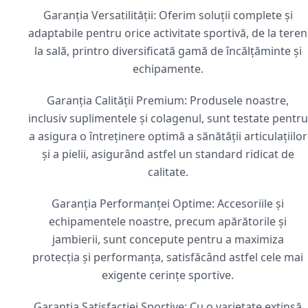
Garanția Versatilității: Oferim soluții complete și
adaptabile pentru orice activitate sportivă, de la teren
la sală, printro diversificată gamă de încălțăminte și
echipamente.
Garanția Calității Premium: Produsele noastre,
inclusiv suplimentele și colagenul, sunt testate pentru
a asigura o întreținere optimă a sănătății articulațiilor
și a pielii, asigurând astfel un standard ridicat de
calitate.
Garanția Performanței Optime: Accesoriile și
echipamentele noastre, precum apărătorile și
jambierii, sunt concepute pentru a maximiza
protecția și performanța, satisfăcând astfel cele mai
exigente cerințe sportive.
Garanția Satisfacției Sportive: Cu o varietate extinsă