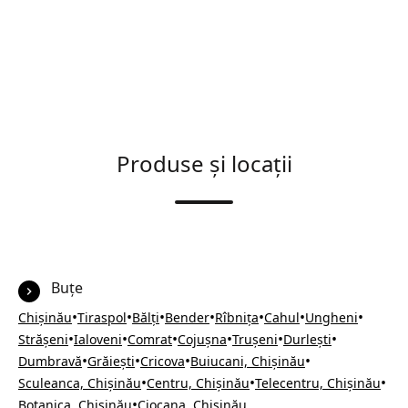
Produse și locații
Buțe
•
•
•
•
•
•
•
Chișinău
Tiraspol
Bălți
Bender
Rîbnița
Cahul
Ungheni
•
•
•
•
•
•
Strășeni
Ialoveni
Comrat
Cojușna
Trușeni
Durlești
•
•
•
•
Dumbravă
Grăiești
Cricova
Buiucani, Chișinău
•
•
•
Sculeanca, Chișinău
Centru, Chișinău
Telecentru, Chișinău
•
Botanica, Chișinău
Ciocana, Chișinău