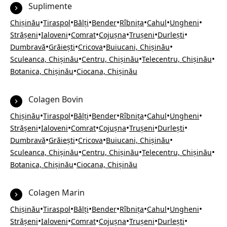
Suplimente
•
•
•
•
•
•
•
Chișinău
Tiraspol
Bălți
Bender
Rîbnița
Cahul
Ungheni
•
•
•
•
•
•
Strășeni
Ialoveni
Comrat
Cojușna
Trușeni
Durlești
•
•
•
•
Dumbravă
Grăiești
Cricova
Buiucani, Chișinău
•
•
•
Sculeanca, Chișinău
Centru, Chișinău
Telecentru, Chișinău
•
Botanica, Chișinău
Ciocana, Chișinău
Colagen Bovin
•
•
•
•
•
•
•
Chișinău
Tiraspol
Bălți
Bender
Rîbnița
Cahul
Ungheni
•
•
•
•
•
•
Strășeni
Ialoveni
Comrat
Cojușna
Trușeni
Durlești
•
•
•
•
Dumbravă
Grăiești
Cricova
Buiucani, Chișinău
•
•
•
Sculeanca, Chișinău
Centru, Chișinău
Telecentru, Chișinău
•
Botanica, Chișinău
Ciocana, Chișinău
Colagen Marin
•
•
•
•
•
•
•
Chișinău
Tiraspol
Bălți
Bender
Rîbnița
Cahul
Ungheni
•
•
•
•
•
•
Strășeni
Ialoveni
Comrat
Cojușna
Trușeni
Durlești