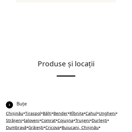
Produse și locații
Buțe
•
•
•
•
•
•
•
Chișinău
Tiraspol
Bălți
Bender
Rîbnița
Cahul
Ungheni
•
•
•
•
•
•
Strășeni
Ialoveni
Comrat
Cojușna
Trușeni
Durlești
•
•
•
•
Dumbravă
Grăiești
Cricova
Buiucani, Chișinău