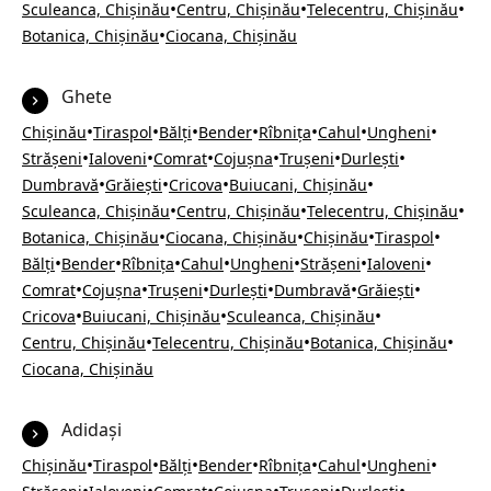
•
•
•
Sculeanca, Chișinău
Centru, Chișinău
Telecentru, Chișinău
•
Botanica, Chișinău
Ciocana, Chișinău
Ghete
•
•
•
•
•
•
•
Chișinău
Tiraspol
Bălți
Bender
Rîbnița
Cahul
Ungheni
•
•
•
•
•
•
Strășeni
Ialoveni
Comrat
Cojușna
Trușeni
Durlești
•
•
•
•
Dumbravă
Grăiești
Cricova
Buiucani, Chișinău
•
•
•
Sculeanca, Chișinău
Centru, Chișinău
Telecentru, Chișinău
•
•
•
•
Botanica, Chișinău
Ciocana, Chișinău
Chișinău
Tiraspol
•
•
•
•
•
•
•
Bălți
Bender
Rîbnița
Cahul
Ungheni
Strășeni
Ialoveni
•
•
•
•
•
•
Comrat
Cojușna
Trușeni
Durlești
Dumbravă
Grăiești
•
•
•
Cricova
Buiucani, Chișinău
Sculeanca, Chișinău
•
•
•
Centru, Chișinău
Telecentru, Chișinău
Botanica, Chișinău
Ciocana, Chișinău
Adidași
•
•
•
•
•
•
•
Chișinău
Tiraspol
Bălți
Bender
Rîbnița
Cahul
Ungheni