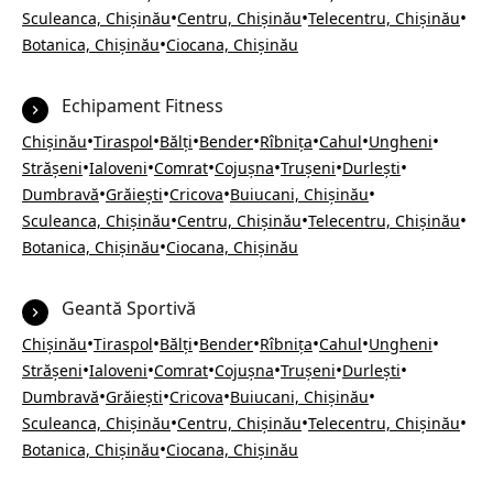
•
•
•
Sculeanca, Chișinău
Centru, Chișinău
Telecentru, Chișinău
•
Botanica, Chișinău
Ciocana, Chișinău
Echipament Fitness
•
•
•
•
•
•
•
Chișinău
Tiraspol
Bălți
Bender
Rîbnița
Cahul
Ungheni
•
•
•
•
•
•
Strășeni
Ialoveni
Comrat
Cojușna
Trușeni
Durlești
•
•
•
•
Dumbravă
Grăiești
Cricova
Buiucani, Chișinău
•
•
•
Sculeanca, Chișinău
Centru, Chișinău
Telecentru, Chișinău
•
Botanica, Chișinău
Ciocana, Chișinău
Geantă Sportivă
•
•
•
•
•
•
•
Chișinău
Tiraspol
Bălți
Bender
Rîbnița
Cahul
Ungheni
•
•
•
•
•
•
Strășeni
Ialoveni
Comrat
Cojușna
Trușeni
Durlești
•
•
•
•
Dumbravă
Grăiești
Cricova
Buiucani, Chișinău
•
•
•
Sculeanca, Chișinău
Centru, Chișinău
Telecentru, Chișinău
•
Botanica, Chișinău
Ciocana, Chișinău