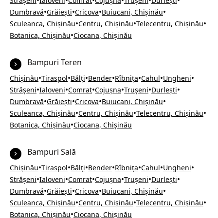
•
•
•
•
•
•
Strășeni
Ialoveni
Comrat
Cojușna
Trușeni
Durlești
•
•
•
•
Dumbravă
Grăiești
Cricova
Buiucani, Chișinău
•
•
•
Sculeanca, Chișinău
Centru, Chișinău
Telecentru, Chișinău
•
Botanica, Chișinău
Ciocana, Chișinău
Bampuri Teren
•
•
•
•
•
•
•
Chișinău
Tiraspol
Bălți
Bender
Rîbnița
Cahul
Ungheni
•
•
•
•
•
•
Strășeni
Ialoveni
Comrat
Cojușna
Trușeni
Durlești
•
•
•
•
Dumbravă
Grăiești
Cricova
Buiucani, Chișinău
•
•
•
Sculeanca, Chișinău
Centru, Chișinău
Telecentru, Chișinău
•
Botanica, Chișinău
Ciocana, Chișinău
Bampuri Sală
•
•
•
•
•
•
•
Chișinău
Tiraspol
Bălți
Bender
Rîbnița
Cahul
Ungheni
•
•
•
•
•
•
Strășeni
Ialoveni
Comrat
Cojușna
Trușeni
Durlești
•
•
•
•
Dumbravă
Grăiești
Cricova
Buiucani, Chișinău
•
•
•
Sculeanca, Chișinău
Centru, Chișinău
Telecentru, Chișinău
•
Botanica, Chișinău
Ciocana, Chișinău