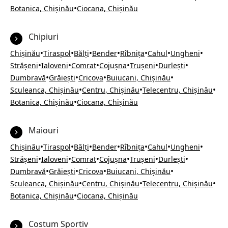
•
Botanica, Chișinău
Ciocana, Chișinău
Chipiuri
•
•
•
•
•
•
•
Chișinău
Tiraspol
Bălți
Bender
Rîbnița
Cahul
Ungheni
•
•
•
•
•
•
Strășeni
Ialoveni
Comrat
Cojușna
Trușeni
Durlești
•
•
•
•
Dumbravă
Grăiești
Cricova
Buiucani, Chișinău
•
•
•
Sculeanca, Chișinău
Centru, Chișinău
Telecentru, Chișinău
•
Botanica, Chișinău
Ciocana, Chișinău
Maiouri
•
•
•
•
•
•
•
Chișinău
Tiraspol
Bălți
Bender
Rîbnița
Cahul
Ungheni
•
•
•
•
•
•
Strășeni
Ialoveni
Comrat
Cojușna
Trușeni
Durlești
•
•
•
•
Dumbravă
Grăiești
Cricova
Buiucani, Chișinău
•
•
•
Sculeanca, Chișinău
Centru, Chișinău
Telecentru, Chișinău
•
Botanica, Chișinău
Ciocana, Chișinău
Costum Sportiv