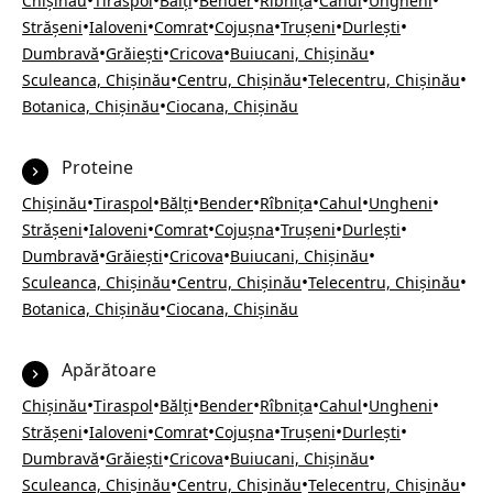
•
•
•
•
•
•
•
Chișinău
Tiraspol
Bălți
Bender
Rîbnița
Cahul
Ungheni
•
•
•
•
•
•
Strășeni
Ialoveni
Comrat
Cojușna
Trușeni
Durlești
•
•
•
•
Dumbravă
Grăiești
Cricova
Buiucani, Chișinău
•
•
•
Sculeanca, Chișinău
Centru, Chișinău
Telecentru, Chișinău
•
Botanica, Chișinău
Ciocana, Chișinău
Proteine
•
•
•
•
•
•
•
Chișinău
Tiraspol
Bălți
Bender
Rîbnița
Cahul
Ungheni
•
•
•
•
•
•
Strășeni
Ialoveni
Comrat
Cojușna
Trușeni
Durlești
•
•
•
•
Dumbravă
Grăiești
Cricova
Buiucani, Chișinău
•
•
•
Sculeanca, Chișinău
Centru, Chișinău
Telecentru, Chișinău
•
Botanica, Chișinău
Ciocana, Chișinău
Apărătoare
•
•
•
•
•
•
•
Chișinău
Tiraspol
Bălți
Bender
Rîbnița
Cahul
Ungheni
•
•
•
•
•
•
Strășeni
Ialoveni
Comrat
Cojușna
Trușeni
Durlești
•
•
•
•
Dumbravă
Grăiești
Cricova
Buiucani, Chișinău
•
•
•
Sculeanca, Chișinău
Centru, Chișinău
Telecentru, Chișinău