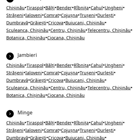
•
•
•
•
•
•
•
Chișinău
Tiraspol
Bălți
Bender
Rîbnița
Cahul
Ungheni
•
•
•
•
•
•
Strășeni
Ialoveni
Comrat
Cojușna
Trușeni
Durlești
•
•
•
•
Dumbravă
Grăiești
Cricova
Buiucani, Chișinău
•
•
•
Sculeanca, Chișinău
Centru, Chișinău
Telecentru, Chișinău
•
Botanica, Chișinău
Ciocana, Chișinău
Jambieri
•
•
•
•
•
•
•
Chișinău
Tiraspol
Bălți
Bender
Rîbnița
Cahul
Ungheni
•
•
•
•
•
•
Strășeni
Ialoveni
Comrat
Cojușna
Trușeni
Durlești
•
•
•
•
Dumbravă
Grăiești
Cricova
Buiucani, Chișinău
•
•
•
Sculeanca, Chișinău
Centru, Chișinău
Telecentru, Chișinău
•
Botanica, Chișinău
Ciocana, Chișinău
Minge
•
•
•
•
•
•
•
Chișinău
Tiraspol
Bălți
Bender
Rîbnița
Cahul
Ungheni
•
•
•
•
•
•
Strășeni
Ialoveni
Comrat
Cojușna
Trușeni
Durlești
•
•
•
•
Dumbravă
Grăiești
Cricova
Buiucani, Chișinău