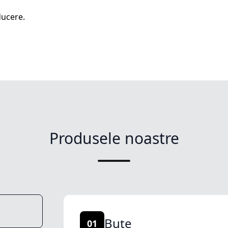
ucere.
Produsele noastre
Buțe
01