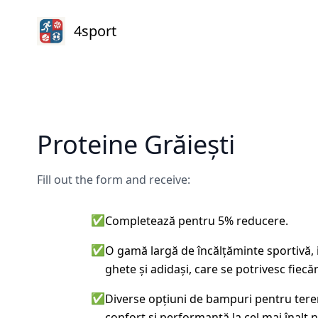
4sport
Proteine Grăiești
Fill out the form and receive:
✅
Completează pentru 5% reducere.
✅
O gamă largă de încălțăminte sportivă, 
ghete și adidași, care se potrivesc fiecărui
✅
Diverse opțiuni de bampuri pentru teren
confort și performanță la cel mai înalt n