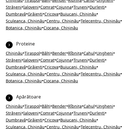
•
•
•
•
•
•
•
Chișinău
Tiraspol
Bălți
Bender
Rîbnița
Cahul
Ungheni
•
•
•
•
•
•
Strășeni
Ialoveni
Comrat
Cojușna
Trușeni
Durlești
•
•
•
•
Dumbravă
Grăiești
Cricova
Buiucani, Chișinău
•
•
•
Sculeanca, Chișinău
Centru, Chișinău
Telecentru, Chișinău
•
Botanica, Chișinău
Ciocana, Chișinău
Proteine
•
•
•
•
•
•
•
Chișinău
Tiraspol
Bălți
Bender
Rîbnița
Cahul
Ungheni
•
•
•
•
•
•
Strășeni
Ialoveni
Comrat
Cojușna
Trușeni
Durlești
•
•
•
•
Dumbravă
Grăiești
Cricova
Buiucani, Chișinău
•
•
•
Sculeanca, Chișinău
Centru, Chișinău
Telecentru, Chișinău
•
Botanica, Chișinău
Ciocana, Chișinău
Apărătoare
•
•
•
•
•
•
•
Chișinău
Tiraspol
Bălți
Bender
Rîbnița
Cahul
Ungheni
•
•
•
•
•
•
Strășeni
Ialoveni
Comrat
Cojușna
Trușeni
Durlești
•
•
•
•
Dumbravă
Grăiești
Cricova
Buiucani, Chișinău
•
•
•
Sculeanca, Chișinău
Centru, Chișinău
Telecentru, Chișinău