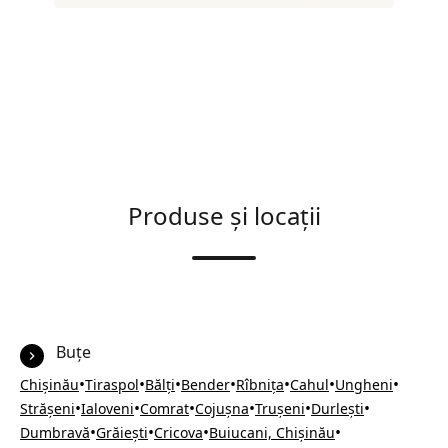
Produse și locații
Buțe
•
•
•
•
•
•
•
Chișinău
Tiraspol
Bălți
Bender
Rîbnița
Cahul
Ungheni
•
•
•
•
•
•
Strășeni
Ialoveni
Comrat
Cojușna
Trușeni
Durlești
•
•
•
•
Dumbravă
Grăiești
Cricova
Buiucani, Chișinău