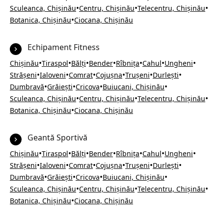
•
•
•
Sculeanca, Chișinău
Centru, Chișinău
Telecentru, Chișinău
•
Botanica, Chișinău
Ciocana, Chișinău
Echipament Fitness
•
•
•
•
•
•
•
Chișinău
Tiraspol
Bălți
Bender
Rîbnița
Cahul
Ungheni
•
•
•
•
•
•
Strășeni
Ialoveni
Comrat
Cojușna
Trușeni
Durlești
•
•
•
•
Dumbravă
Grăiești
Cricova
Buiucani, Chișinău
•
•
•
Sculeanca, Chișinău
Centru, Chișinău
Telecentru, Chișinău
•
Botanica, Chișinău
Ciocana, Chișinău
Geantă Sportivă
•
•
•
•
•
•
•
Chișinău
Tiraspol
Bălți
Bender
Rîbnița
Cahul
Ungheni
•
•
•
•
•
•
Strășeni
Ialoveni
Comrat
Cojușna
Trușeni
Durlești
•
•
•
•
Dumbravă
Grăiești
Cricova
Buiucani, Chișinău
•
•
•
Sculeanca, Chișinău
Centru, Chișinău
Telecentru, Chișinău
•
Botanica, Chișinău
Ciocana, Chișinău