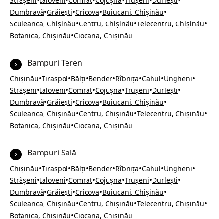
•
•
•
•
•
•
Strășeni
Ialoveni
Comrat
Cojușna
Trușeni
Durlești
•
•
•
•
Dumbravă
Grăiești
Cricova
Buiucani, Chișinău
•
•
•
Sculeanca, Chișinău
Centru, Chișinău
Telecentru, Chișinău
•
Botanica, Chișinău
Ciocana, Chișinău
Bampuri Teren
•
•
•
•
•
•
•
Chișinău
Tiraspol
Bălți
Bender
Rîbnița
Cahul
Ungheni
•
•
•
•
•
•
Strășeni
Ialoveni
Comrat
Cojușna
Trușeni
Durlești
•
•
•
•
Dumbravă
Grăiești
Cricova
Buiucani, Chișinău
•
•
•
Sculeanca, Chișinău
Centru, Chișinău
Telecentru, Chișinău
•
Botanica, Chișinău
Ciocana, Chișinău
Bampuri Sală
•
•
•
•
•
•
•
Chișinău
Tiraspol
Bălți
Bender
Rîbnița
Cahul
Ungheni
•
•
•
•
•
•
Strășeni
Ialoveni
Comrat
Cojușna
Trușeni
Durlești
•
•
•
•
Dumbravă
Grăiești
Cricova
Buiucani, Chișinău
•
•
•
Sculeanca, Chișinău
Centru, Chișinău
Telecentru, Chișinău
•
Botanica, Chișinău
Ciocana, Chișinău