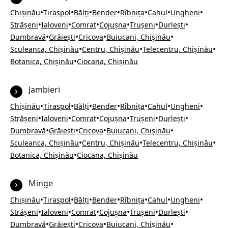
•
•
•
•
•
•
•
Chișinău
Tiraspol
Bălți
Bender
Rîbnița
Cahul
Ungheni
•
•
•
•
•
•
Strășeni
Ialoveni
Comrat
Cojușna
Trușeni
Durlești
•
•
•
•
Dumbravă
Grăiești
Cricova
Buiucani, Chișinău
•
•
•
Sculeanca, Chișinău
Centru, Chișinău
Telecentru, Chișinău
•
Botanica, Chișinău
Ciocana, Chișinău
Jambieri
•
•
•
•
•
•
•
Chișinău
Tiraspol
Bălți
Bender
Rîbnița
Cahul
Ungheni
•
•
•
•
•
•
Strășeni
Ialoveni
Comrat
Cojușna
Trușeni
Durlești
•
•
•
•
Dumbravă
Grăiești
Cricova
Buiucani, Chișinău
•
•
•
Sculeanca, Chișinău
Centru, Chișinău
Telecentru, Chișinău
•
Botanica, Chișinău
Ciocana, Chișinău
Minge
•
•
•
•
•
•
•
Chișinău
Tiraspol
Bălți
Bender
Rîbnița
Cahul
Ungheni
•
•
•
•
•
•
Strășeni
Ialoveni
Comrat
Cojușna
Trușeni
Durlești
•
•
•
•
Dumbravă
Grăiești
Cricova
Buiucani, Chișinău