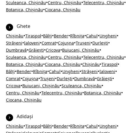
•
•
•
Sculeanca, Chișinău
Centru, Chișinău
Telecentru, Chișinău
•
Botanica, Chișinău
Ciocana, Chișinău
Ghete
•
•
•
•
•
•
•
Chișinău
Tiraspol
Bălți
Bender
Rîbnița
Cahul
Ungheni
•
•
•
•
•
•
Strășeni
Ialoveni
Comrat
Cojușna
Trușeni
Durlești
•
•
•
•
Dumbravă
Grăiești
Cricova
Buiucani, Chișinău
•
•
•
Sculeanca, Chișinău
Centru, Chișinău
Telecentru, Chișinău
•
•
•
•
Botanica, Chișinău
Ciocana, Chișinău
Chișinău
Tiraspol
•
•
•
•
•
•
•
Bălți
Bender
Rîbnița
Cahul
Ungheni
Strășeni
Ialoveni
•
•
•
•
•
•
Comrat
Cojușna
Trușeni
Durlești
Dumbravă
Grăiești
•
•
•
Cricova
Buiucani, Chișinău
Sculeanca, Chișinău
•
•
•
Centru, Chișinău
Telecentru, Chișinău
Botanica, Chișinău
Ciocana, Chișinău
Adidași
•
•
•
•
•
•
•
Chișinău
Tiraspol
Bălți
Bender
Rîbnița
Cahul
Ungheni