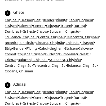
Ghete
•
•
•
•
•
•
•
Chișinău
Tiraspol
Bălți
Bender
Rîbnița
Cahul
Ungheni
•
•
•
•
•
•
Strășeni
Ialoveni
Comrat
Cojușna
Trușeni
Durlești
•
•
•
•
Dumbravă
Grăiești
Cricova
Buiucani, Chișinău
•
•
•
Sculeanca, Chișinău
Centru, Chișinău
Telecentru, Chișinău
•
•
•
•
Botanica, Chișinău
Ciocana, Chișinău
Chișinău
Tiraspol
•
•
•
•
•
•
•
Bălți
Bender
Rîbnița
Cahul
Ungheni
Strășeni
Ialoveni
•
•
•
•
•
•
Comrat
Cojușna
Trușeni
Durlești
Dumbravă
Grăiești
•
•
•
Cricova
Buiucani, Chișinău
Sculeanca, Chișinău
•
•
•
Centru, Chișinău
Telecentru, Chișinău
Botanica, Chișinău
Ciocana, Chișinău
Adidași
•
•
•
•
•
•
•
Chișinău
Tiraspol
Bălți
Bender
Rîbnița
Cahul
Ungheni
•
•
•
•
•
•
Strășeni
Ialoveni
Comrat
Cojușna
Trușeni
Durlești
•
•
•
•
Dumbravă
Grăiești
Cricova
Buiucani, Chișinău