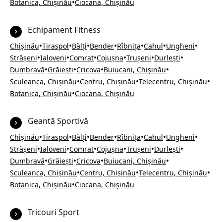
•
Botanica, Chișinău
Ciocana, Chișinău
Echipament Fitness
•
•
•
•
•
•
•
Chișinău
Tiraspol
Bălți
Bender
Rîbnița
Cahul
Ungheni
•
•
•
•
•
•
Strășeni
Ialoveni
Comrat
Cojușna
Trușeni
Durlești
•
•
•
•
Dumbravă
Grăiești
Cricova
Buiucani, Chișinău
•
•
•
Sculeanca, Chișinău
Centru, Chișinău
Telecentru, Chișinău
•
Botanica, Chișinău
Ciocana, Chișinău
Geantă Sportivă
•
•
•
•
•
•
•
Chișinău
Tiraspol
Bălți
Bender
Rîbnița
Cahul
Ungheni
•
•
•
•
•
•
Strășeni
Ialoveni
Comrat
Cojușna
Trușeni
Durlești
•
•
•
•
Dumbravă
Grăiești
Cricova
Buiucani, Chișinău
•
•
•
Sculeanca, Chișinău
Centru, Chișinău
Telecentru, Chișinău
•
Botanica, Chișinău
Ciocana, Chișinău
Tricouri Sport