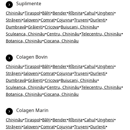
Suplimente
•
•
•
•
•
•
•
Chișinău
Tiraspol
Bălți
Bender
Rîbnița
Cahul
Ungheni
•
•
•
•
•
•
Strășeni
Ialoveni
Comrat
Cojușna
Trușeni
Durlești
•
•
•
•
Dumbravă
Grăiești
Cricova
Buiucani, Chișinău
•
•
•
Sculeanca, Chișinău
Centru, Chișinău
Telecentru, Chișinău
•
Botanica, Chișinău
Ciocana, Chișinău
Colagen Bovin
•
•
•
•
•
•
•
Chișinău
Tiraspol
Bălți
Bender
Rîbnița
Cahul
Ungheni
•
•
•
•
•
•
Strășeni
Ialoveni
Comrat
Cojușna
Trușeni
Durlești
•
•
•
•
Dumbravă
Grăiești
Cricova
Buiucani, Chișinău
•
•
•
Sculeanca, Chișinău
Centru, Chișinău
Telecentru, Chișinău
•
Botanica, Chișinău
Ciocana, Chișinău
Colagen Marin
•
•
•
•
•
•
•
Chișinău
Tiraspol
Bălți
Bender
Rîbnița
Cahul
Ungheni
•
•
•
•
•
•
Strășeni
Ialoveni
Comrat
Cojușna
Trușeni
Durlești