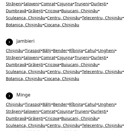
•
•
•
•
•
•
Strășeni
Ialoveni
Comrat
Cojușna
Trușeni
Durlești
•
•
•
•
Dumbravă
Grăiești
Cricova
Buiucani, Chișinău
•
•
•
Sculeanca, Chișinău
Centru, Chișinău
Telecentru, Chișinău
•
Botanica, Chișinău
Ciocana, Chișinău
Jambieri
•
•
•
•
•
•
•
Chișinău
Tiraspol
Bălți
Bender
Rîbnița
Cahul
Ungheni
•
•
•
•
•
•
Strășeni
Ialoveni
Comrat
Cojușna
Trușeni
Durlești
•
•
•
•
Dumbravă
Grăiești
Cricova
Buiucani, Chișinău
•
•
•
Sculeanca, Chișinău
Centru, Chișinău
Telecentru, Chișinău
•
Botanica, Chișinău
Ciocana, Chișinău
Minge
•
•
•
•
•
•
•
Chișinău
Tiraspol
Bălți
Bender
Rîbnița
Cahul
Ungheni
•
•
•
•
•
•
Strășeni
Ialoveni
Comrat
Cojușna
Trușeni
Durlești
•
•
•
•
Dumbravă
Grăiești
Cricova
Buiucani, Chișinău
•
•
•
Sculeanca, Chișinău
Centru, Chișinău
Telecentru, Chișinău