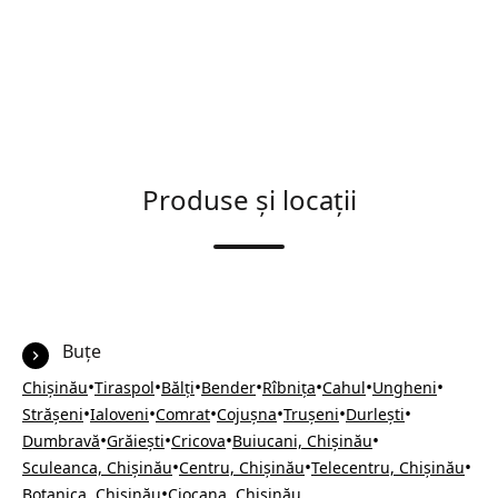
Produse și locații
Buțe
•
•
•
•
•
•
•
Chișinău
Tiraspol
Bălți
Bender
Rîbnița
Cahul
Ungheni
•
•
•
•
•
•
Strășeni
Ialoveni
Comrat
Cojușna
Trușeni
Durlești
•
•
•
•
Dumbravă
Grăiești
Cricova
Buiucani, Chișinău
•
•
•
Sculeanca, Chișinău
Centru, Chișinău
Telecentru, Chișinău
•
Botanica, Chișinău
Ciocana, Chișinău