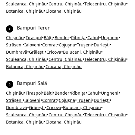
•
•
•
Sculeanca, Chișinău
Centru, Chișinău
Telecentru, Chișinău
•
Botanica, Chișinău
Ciocana, Chișinău
Bampuri Teren
•
•
•
•
•
•
•
Chișinău
Tiraspol
Bălți
Bender
Rîbnița
Cahul
Ungheni
•
•
•
•
•
•
Strășeni
Ialoveni
Comrat
Cojușna
Trușeni
Durlești
•
•
•
•
Dumbravă
Grăiești
Cricova
Buiucani, Chișinău
•
•
•
Sculeanca, Chișinău
Centru, Chișinău
Telecentru, Chișinău
•
Botanica, Chișinău
Ciocana, Chișinău
Bampuri Sală
•
•
•
•
•
•
•
Chișinău
Tiraspol
Bălți
Bender
Rîbnița
Cahul
Ungheni
•
•
•
•
•
•
Strășeni
Ialoveni
Comrat
Cojușna
Trușeni
Durlești
•
•
•
•
Dumbravă
Grăiești
Cricova
Buiucani, Chișinău
•
•
•
Sculeanca, Chișinău
Centru, Chișinău
Telecentru, Chișinău
•
Botanica, Chișinău
Ciocana, Chișinău