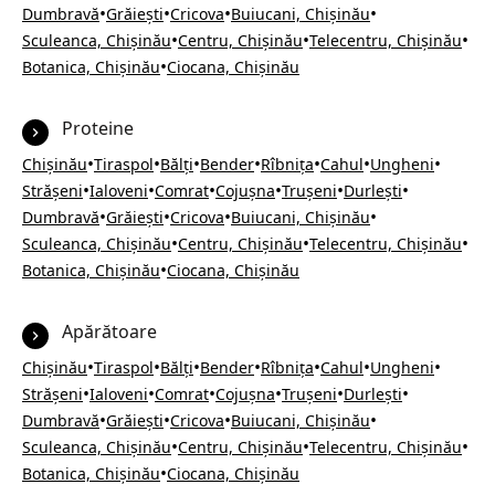
•
•
•
•
Dumbravă
Grăiești
Cricova
Buiucani, Chișinău
•
•
•
Sculeanca, Chișinău
Centru, Chișinău
Telecentru, Chișinău
•
Botanica, Chișinău
Ciocana, Chișinău
Proteine
•
•
•
•
•
•
•
Chișinău
Tiraspol
Bălți
Bender
Rîbnița
Cahul
Ungheni
•
•
•
•
•
•
Strășeni
Ialoveni
Comrat
Cojușna
Trușeni
Durlești
•
•
•
•
Dumbravă
Grăiești
Cricova
Buiucani, Chișinău
•
•
•
Sculeanca, Chișinău
Centru, Chișinău
Telecentru, Chișinău
•
Botanica, Chișinău
Ciocana, Chișinău
Apărătoare
•
•
•
•
•
•
•
Chișinău
Tiraspol
Bălți
Bender
Rîbnița
Cahul
Ungheni
•
•
•
•
•
•
Strășeni
Ialoveni
Comrat
Cojușna
Trușeni
Durlești
•
•
•
•
Dumbravă
Grăiești
Cricova
Buiucani, Chișinău
•
•
•
Sculeanca, Chișinău
Centru, Chișinău
Telecentru, Chișinău
•
Botanica, Chișinău
Ciocana, Chișinău