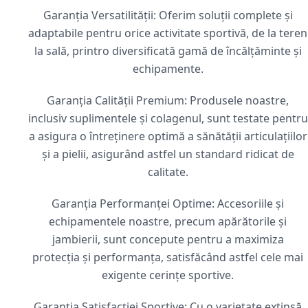
Garanția Versatilității: Oferim soluții complete și
adaptabile pentru orice activitate sportivă, de la teren
la sală, printro diversificată gamă de încălțăminte și
echipamente.
Garanția Calității Premium: Produsele noastre,
inclusiv suplimentele și colagenul, sunt testate pentru
a asigura o întreținere optimă a sănătății articulațiilor
și a pielii, asigurând astfel un standard ridicat de
calitate.
Garanția Performanței Optime: Accesoriile și
echipamentele noastre, precum apărătorile și
jambierii, sunt concepute pentru a maximiza
protecția și performanța, satisfăcând astfel cele mai
exigente cerințe sportive.
Garanția Satisfacției Sportive: Cu o varietate extinsă