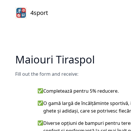
4sport
Maiouri Tiraspol
Fill out the form and receive:
✅
Completează pentru 5% reducere.
✅
O gamă largă de încălțăminte sportivă, 
ghete și adidași, care se potrivesc fiecărui
✅
Diverse opțiuni de bampuri pentru teren
confort și performanță la cel mai înalt n