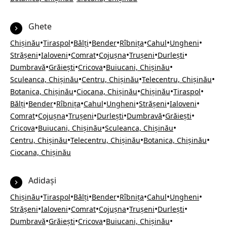
Ghete
•
•
•
•
•
•
•
Chișinău
Tiraspol
Bălți
Bender
Rîbnița
Cahul
Ungheni
•
•
•
•
•
•
Strășeni
Ialoveni
Comrat
Cojușna
Trușeni
Durlești
•
•
•
•
Dumbravă
Grăiești
Cricova
Buiucani, Chișinău
•
•
•
Sculeanca, Chișinău
Centru, Chișinău
Telecentru, Chișinău
•
•
•
•
Botanica, Chișinău
Ciocana, Chișinău
Chișinău
Tiraspol
•
•
•
•
•
•
•
Bălți
Bender
Rîbnița
Cahul
Ungheni
Strășeni
Ialoveni
•
•
•
•
•
•
Comrat
Cojușna
Trușeni
Durlești
Dumbravă
Grăiești
•
•
•
Cricova
Buiucani, Chișinău
Sculeanca, Chișinău
•
•
•
Centru, Chișinău
Telecentru, Chișinău
Botanica, Chișinău
Ciocana, Chișinău
Adidași
•
•
•
•
•
•
•
Chișinău
Tiraspol
Bălți
Bender
Rîbnița
Cahul
Ungheni
•
•
•
•
•
•
Strășeni
Ialoveni
Comrat
Cojușna
Trușeni
Durlești
•
•
•
•
Dumbravă
Grăiești
Cricova
Buiucani, Chișinău