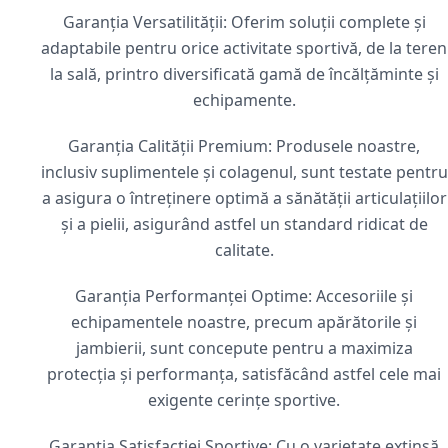
Garanția Versatilității: Oferim soluții complete și
adaptabile pentru orice activitate sportivă, de la teren
la sală, printro diversificată gamă de încălțăminte și
echipamente.
Garanția Calității Premium: Produsele noastre,
inclusiv suplimentele și colagenul, sunt testate pentru
a asigura o întreținere optimă a sănătății articulațiilor
și a pielii, asigurând astfel un standard ridicat de
calitate.
Garanția Performanței Optime: Accesoriile și
echipamentele noastre, precum apărătorile și
jambierii, sunt concepute pentru a maximiza
protecția și performanța, satisfăcând astfel cele mai
exigente cerințe sportive.
Garanția Satisfacției Sportive: Cu o varietate extinsă