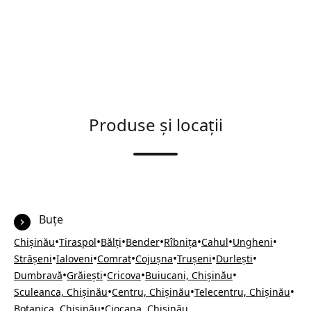
Produse și locații
Buțe
•
•
•
•
•
•
•
Chișinău
Tiraspol
Bălți
Bender
Rîbnița
Cahul
Ungheni
•
•
•
•
•
•
Strășeni
Ialoveni
Comrat
Cojușna
Trușeni
Durlești
•
•
•
•
Dumbravă
Grăiești
Cricova
Buiucani, Chișinău
•
•
•
Sculeanca, Chișinău
Centru, Chișinău
Telecentru, Chișinău
•
Botanica, Chișinău
Ciocana, Chișinău