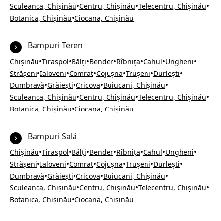
•
•
•
Sculeanca, Chișinău
Centru, Chișinău
Telecentru, Chișinău
•
Botanica, Chișinău
Ciocana, Chișinău
Bampuri Teren
•
•
•
•
•
•
•
Chișinău
Tiraspol
Bălți
Bender
Rîbnița
Cahul
Ungheni
•
•
•
•
•
•
Strășeni
Ialoveni
Comrat
Cojușna
Trușeni
Durlești
•
•
•
•
Dumbravă
Grăiești
Cricova
Buiucani, Chișinău
•
•
•
Sculeanca, Chișinău
Centru, Chișinău
Telecentru, Chișinău
•
Botanica, Chișinău
Ciocana, Chișinău
Bampuri Sală
•
•
•
•
•
•
•
Chișinău
Tiraspol
Bălți
Bender
Rîbnița
Cahul
Ungheni
•
•
•
•
•
•
Strășeni
Ialoveni
Comrat
Cojușna
Trușeni
Durlești
•
•
•
•
Dumbravă
Grăiești
Cricova
Buiucani, Chișinău
•
•
•
Sculeanca, Chișinău
Centru, Chișinău
Telecentru, Chișinău
•
Botanica, Chișinău
Ciocana, Chișinău