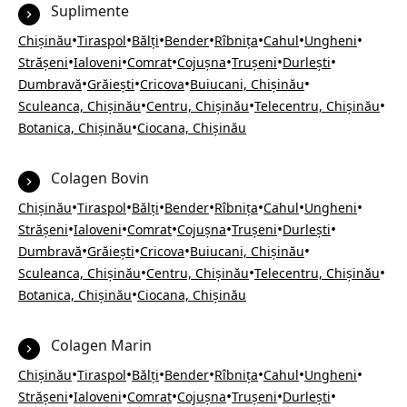
Suplimente
•
•
•
•
•
•
•
Chișinău
Tiraspol
Bălți
Bender
Rîbnița
Cahul
Ungheni
•
•
•
•
•
•
Strășeni
Ialoveni
Comrat
Cojușna
Trușeni
Durlești
•
•
•
•
Dumbravă
Grăiești
Cricova
Buiucani, Chișinău
•
•
•
Sculeanca, Chișinău
Centru, Chișinău
Telecentru, Chișinău
•
Botanica, Chișinău
Ciocana, Chișinău
Colagen Bovin
•
•
•
•
•
•
•
Chișinău
Tiraspol
Bălți
Bender
Rîbnița
Cahul
Ungheni
•
•
•
•
•
•
Strășeni
Ialoveni
Comrat
Cojușna
Trușeni
Durlești
•
•
•
•
Dumbravă
Grăiești
Cricova
Buiucani, Chișinău
•
•
•
Sculeanca, Chișinău
Centru, Chișinău
Telecentru, Chișinău
•
Botanica, Chișinău
Ciocana, Chișinău
Colagen Marin
•
•
•
•
•
•
•
Chișinău
Tiraspol
Bălți
Bender
Rîbnița
Cahul
Ungheni
•
•
•
•
•
•
Strășeni
Ialoveni
Comrat
Cojușna
Trușeni
Durlești