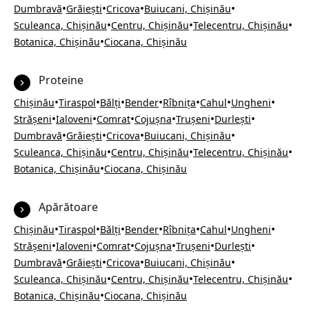
•
•
•
•
Dumbravă
Grăiești
Cricova
Buiucani, Chișinău
•
•
•
Sculeanca, Chișinău
Centru, Chișinău
Telecentru, Chișinău
•
Botanica, Chișinău
Ciocana, Chișinău
Proteine
•
•
•
•
•
•
•
Chișinău
Tiraspol
Bălți
Bender
Rîbnița
Cahul
Ungheni
•
•
•
•
•
•
Strășeni
Ialoveni
Comrat
Cojușna
Trușeni
Durlești
•
•
•
•
Dumbravă
Grăiești
Cricova
Buiucani, Chișinău
•
•
•
Sculeanca, Chișinău
Centru, Chișinău
Telecentru, Chișinău
•
Botanica, Chișinău
Ciocana, Chișinău
Apărătoare
•
•
•
•
•
•
•
Chișinău
Tiraspol
Bălți
Bender
Rîbnița
Cahul
Ungheni
•
•
•
•
•
•
Strășeni
Ialoveni
Comrat
Cojușna
Trușeni
Durlești
•
•
•
•
Dumbravă
Grăiești
Cricova
Buiucani, Chișinău
•
•
•
Sculeanca, Chișinău
Centru, Chișinău
Telecentru, Chișinău
•
Botanica, Chișinău
Ciocana, Chișinău