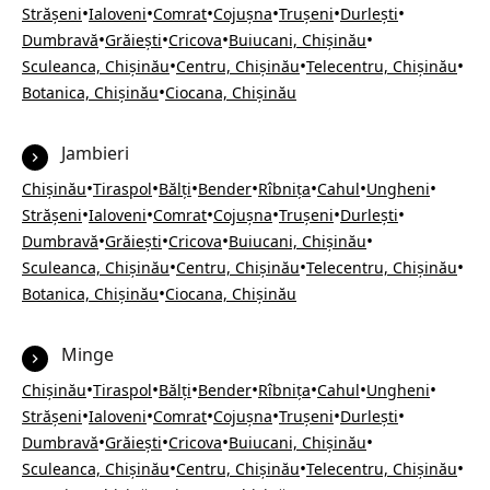
•
•
•
•
•
•
Strășeni
Ialoveni
Comrat
Cojușna
Trușeni
Durlești
•
•
•
•
Dumbravă
Grăiești
Cricova
Buiucani, Chișinău
•
•
•
Sculeanca, Chișinău
Centru, Chișinău
Telecentru, Chișinău
•
Botanica, Chișinău
Ciocana, Chișinău
Jambieri
•
•
•
•
•
•
•
Chișinău
Tiraspol
Bălți
Bender
Rîbnița
Cahul
Ungheni
•
•
•
•
•
•
Strășeni
Ialoveni
Comrat
Cojușna
Trușeni
Durlești
•
•
•
•
Dumbravă
Grăiești
Cricova
Buiucani, Chișinău
•
•
•
Sculeanca, Chișinău
Centru, Chișinău
Telecentru, Chișinău
•
Botanica, Chișinău
Ciocana, Chișinău
Minge
•
•
•
•
•
•
•
Chișinău
Tiraspol
Bălți
Bender
Rîbnița
Cahul
Ungheni
•
•
•
•
•
•
Strășeni
Ialoveni
Comrat
Cojușna
Trușeni
Durlești
•
•
•
•
Dumbravă
Grăiești
Cricova
Buiucani, Chișinău
•
•
•
Sculeanca, Chișinău
Centru, Chișinău
Telecentru, Chișinău