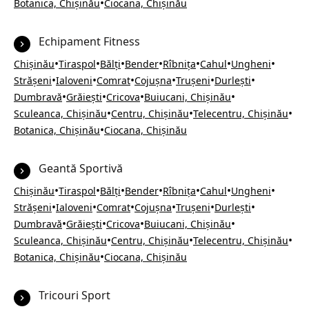
•
Botanica, Chișinău
Ciocana, Chișinău
Echipament Fitness
•
•
•
•
•
•
•
Chișinău
Tiraspol
Bălți
Bender
Rîbnița
Cahul
Ungheni
•
•
•
•
•
•
Strășeni
Ialoveni
Comrat
Cojușna
Trușeni
Durlești
•
•
•
•
Dumbravă
Grăiești
Cricova
Buiucani, Chișinău
•
•
•
Sculeanca, Chișinău
Centru, Chișinău
Telecentru, Chișinău
•
Botanica, Chișinău
Ciocana, Chișinău
Geantă Sportivă
•
•
•
•
•
•
•
Chișinău
Tiraspol
Bălți
Bender
Rîbnița
Cahul
Ungheni
•
•
•
•
•
•
Strășeni
Ialoveni
Comrat
Cojușna
Trușeni
Durlești
•
•
•
•
Dumbravă
Grăiești
Cricova
Buiucani, Chișinău
•
•
•
Sculeanca, Chișinău
Centru, Chișinău
Telecentru, Chișinău
•
Botanica, Chișinău
Ciocana, Chișinău
Tricouri Sport